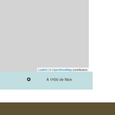
Leaflet
| ©
OpenStreetMap
contributors
A 1H30 de Nice