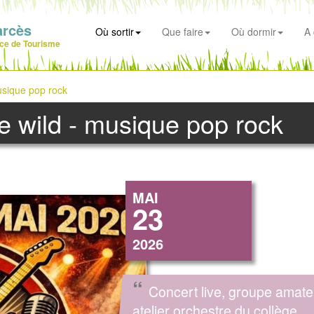
arcès
Où sortir
Que faire
Où dormir
A 
ice de Tourisme
usique pop rock
e wild - musique pop rock
MAI
23
2026
“
Concert live, groupe amate
atelier orchestre du collège.