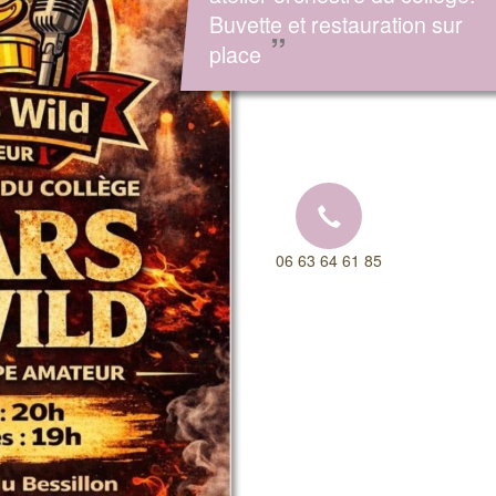
Buvette et restauration sur
”
place
06 63 64 61 85