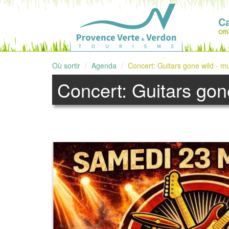
C
Off
Où sortir
Agenda
Concert: Guitars gone wild - m
Concert: Guitars gon