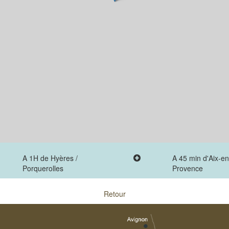
A 1H de Hyères /
A 45 min d'Aix-en
Porquerolles
Provence
Retour