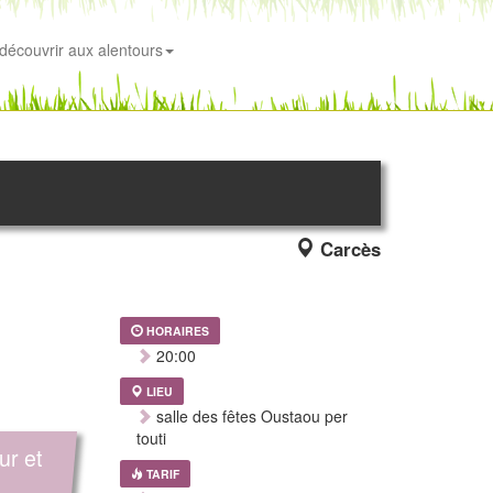
découvrir aux alentours
Carcès
HORAIRES
20:00
LIEU
salle des fêtes Oustaou per
touti
ur et
TARIF