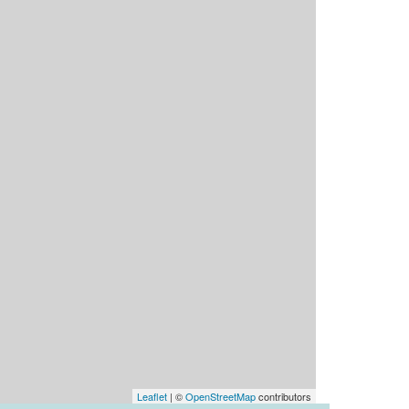
Leaflet
| ©
OpenStreetMap
contributors