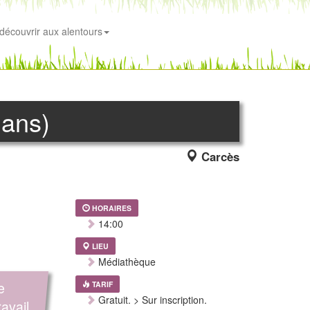
découvrir aux alentours
 ans)
Carcès
HORAIRES
14:00
LIEU
Médiathèque
e
TARIF
Gratuit. > Sur inscription.
ravail