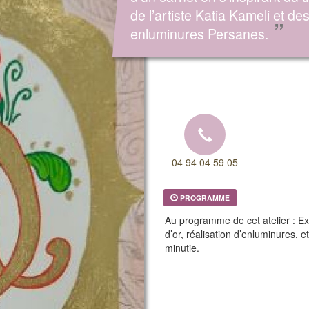
de l’artiste Katia Kameli et de
”
enluminures Persanes.
04 94 04 59 05
PROGRAMME
Au programme de cet atelier : Exp
d’or, réalisation d’enluminures, et
minutie.