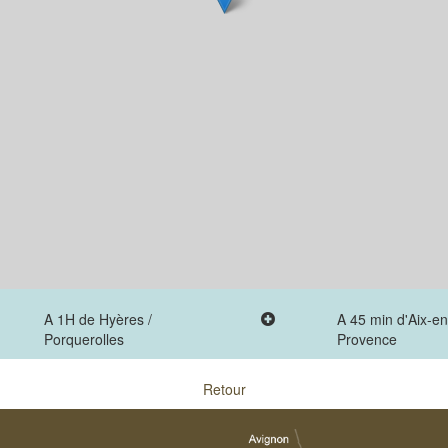
A 1H de Hyères /
A 45 min d'Aix-en
Porquerolles
Provence
Retour