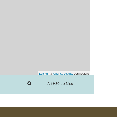
Leaflet
| ©
OpenStreetMap
contributors
A 1H30 de Nice