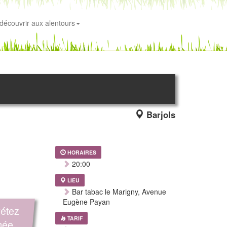
découvrir aux alentours
Barjols
HORAIRES
20:00
LIEU
Bar tabac le Marigny, Avenue
Eugène Payan
rétez
TARIF
imée