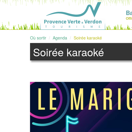
Ba
Off
Où sortir
Agenda
Soirée karaoké
Soirée karaoké