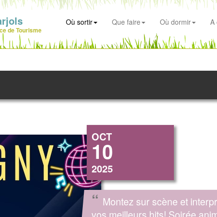
rjols
Où sortir
Que faire
Où dormir
A 
ice de Tourisme
OCT
10
2025
“
Montez sur scène et interp
vos meilleurs hits! Soirée an