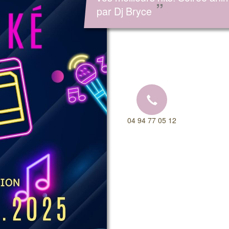
”
par Dj Bryce
04 94 77 05 12