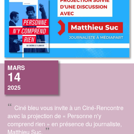
MARS
14
2025
“
Ciné bleu vous invite à un Ciné-Rencontre
avec la projection de « Personne n'y
comprend rien » en présence du journaliste,
”
Matthieu Suc.