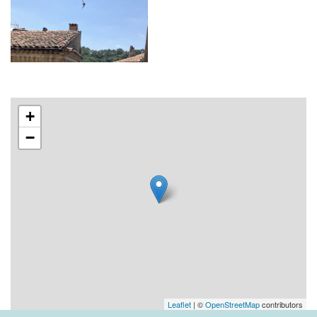
+
−
Leaflet
| ©
OpenStreetMap
contributors