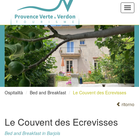
Toggl
navig
Ospitalità
Bed and Breakfast
Le Couvent des Ecrevisses
ritorno
Le Couvent des Ecrevisses
Bed and Breakfast in Barjols