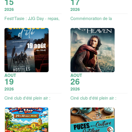
15
17
2026
2026
Festi'Tasie : JJG Day - repas,
Commémoration de la
animations
Libération : défilé, spectacle et
feu d'artifice
AOUT
AOUT
19
26
2026
2026
Ciné club d'été plein air :
Ciné club d'été plein air :
Hostiles
Kingdom of Heaven -
director's cut