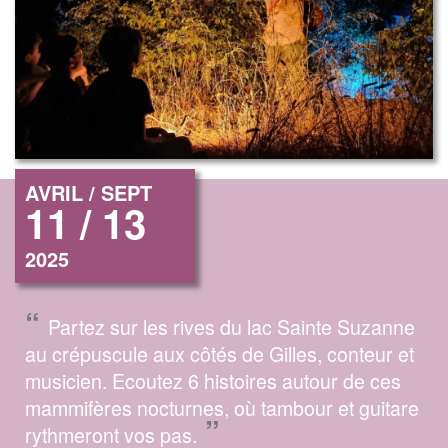
AVRIL / SEPT
11 / 13
2025
“
Partez sur les rives du lac Sainte Suzanne
au crépuscule aux côtés de Gilles, conteur et
musicien. Ecoutez 6 histoires autour de ces
mammifères nocturnes, où tambour et guitare
”
rythmeront vos pas.