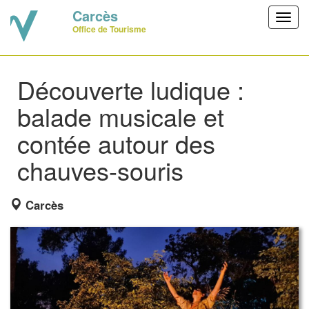
Carcès
Toggl
Office de Tourisme
navig
Découverte ludique :
balade musicale et
contée autour des
chauves-souris
Carcès