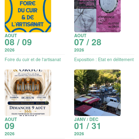
AOUT
AOUT
08 / 09
07 / 28
2026
2026
Foire du cuir et de l'artisanat
Exposition : Etat en délitement
- photographies
AOUT
JANV / DEC
09
01 / 31
2026
2026