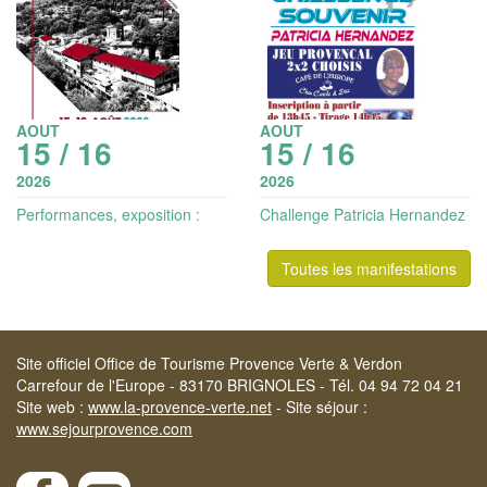
AOUT
AOUT
15 / 16
15 / 16
2026
2026
Performances, exposition :
Challenge Patricia Hernandez
Portes ouvertes des ateliers
: jeu provençal 2x2 choisis
d'artistes
Toutes les manifestations
Site officiel Office de Tourisme Provence Verte & Verdon
Carrefour de l'Europe - 83170 BRIGNOLES - Tél. 04 94 72 04 21
Site web :
www.la-provence-verte.net
- Site séjour :
www.sejourprovence.com