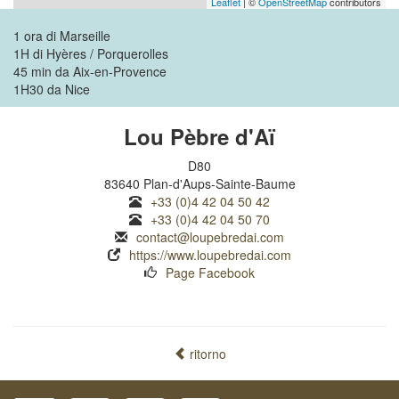
Leaflet
| ©
OpenStreetMap
contributors
1 ora di Marseille
1H di Hyères / Porquerolles
45 min da Aix-en-Provence
1H30 da Nice
Lou Pèbre d'Aï
D80
83640 Plan-d'Aups-Sainte-Baume
+33 (0)4 42 04 50 42
+33 (0)4 42 04 50 70
contact@loupebredai.com
https://www.loupebredai.com
Page Facebook
ritorno