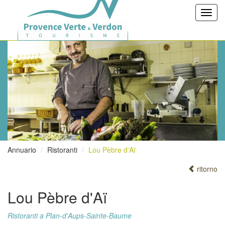
Toggl
navig
Annuario
Ristoranti
Lou Pèbre d'Aï
ritorno
Lou Pèbre d'Aï
Ristoranti a Plan-d'Aups-Sainte-Baume