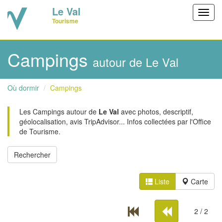
Le Val
Toggl
Tourisme
navig
Campings
autour de Le Val
Où dormir
Campings
Les Campings autour de
Le Val
avec photos, descriptif,
géolocalisation, avis TripAdvisor... Infos collectées par l'Office
de Tourisme.
Liste
Carte
2 / 2