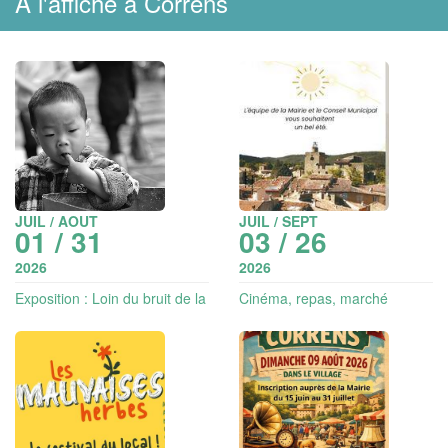
A l'affiche à Correns
JUIL / AOUT
JUIL / SEPT
01 / 31
03 / 26
2026
2026
Exposition : Loin du bruit de la
Cinéma, repas, marché
ville - Photographies | Art et
nocturne et animations
vin