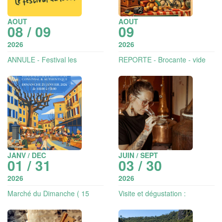
AOUT
AOUT
08 / 09
09
2026
2026
ANNULE - Festival les
REPORTE - Brocante - vide
mauvaises herbes
grenier
JANV / DEC
JUIN / SEPT
01 / 31
03 / 30
2026
2026
Marché du Dimanche ( 15
Visite et dégustation :
exposants)
alambics & spiritueux ,
distillons !