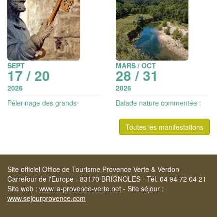
SEPT
MARS / OCT
17 / 20
28 / 31
2026
2026
Pélerinage des grands-
Balade nature commentée :
parents
explorez les facettes du Vallon
Sourn
Toutes les manifestations
Site officiel Office de Tourisme Provence Verte & Verdon
Carrefour de l'Europe - 83170 BRIGNOLES - Tél. 04 94 72 04 21
Site web :
www.la-provence-verte.net
- Site séjour :
www.sejourprovence.com