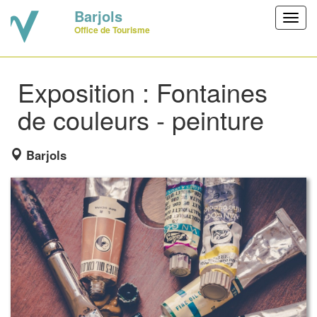
Barjols
Toggl
Office de Tourisme
navig
Exposition : Fontaines
de couleurs - peinture
Barjols