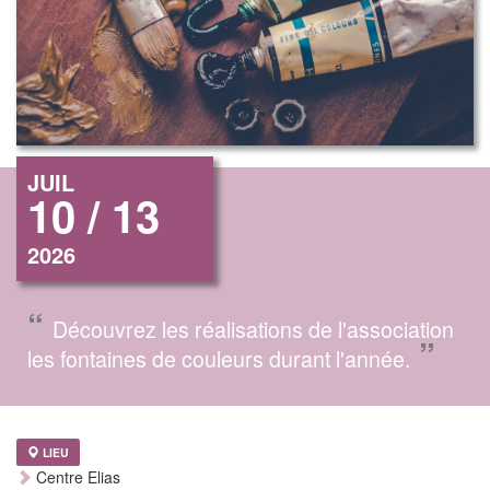
JUIL
10 / 13
2026
“
Découvrez les réalisations de l'association
”
les fontaines de couleurs durant l'année.
LIEU
Centre Elias