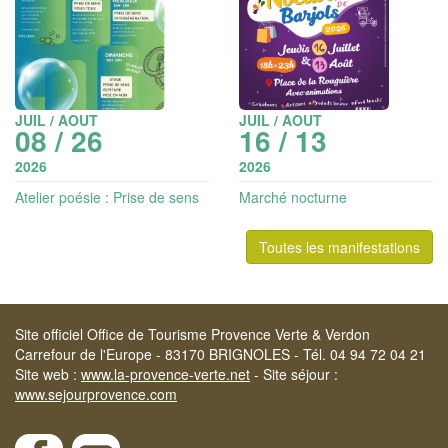
JUIL / AOUT
JUIL / AOUT
08 / 26
16 / 13
2026
2026
Atelier poésie : Prise de sens
Marché nocturne
intergénération (dès 8 ans)
Toutes les manifestations
Site officiel Office de Tourisme Provence Verte & Verdon
Carrefour de l'Europe - 83170 BRIGNOLES - Tél. 04 94 72 04 21
Site web :
www.la-provence-verte.net
- Site séjour :
www.sejourprovence.com