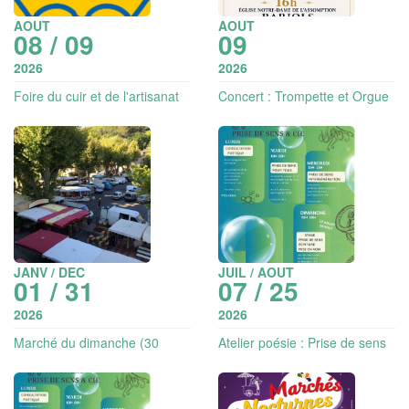
AOUT
AOUT
08 / 09
09
2026
2026
Foire du cuir et de l'artisanat
Concert : Trompette et Orgue
- musique classique
JANV / DEC
JUIL / AOUT
01 / 31
07 / 25
2026
2026
Marché du dimanche (30
Atelier poésie : Prise de sens
exposants)
pour tous (adultes)