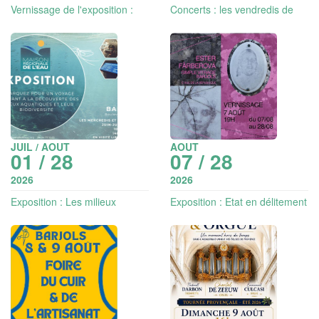
Vernissage de l'exposition :
Concerts : les vendredis de
Etat en délitement
l'été
JUIL / AOUT
AOUT
01 / 28
07 / 28
2026
2026
Exposition : Les milieux
Exposition : Etat en délitement
aquatiques et leur biodiversité
- photographies