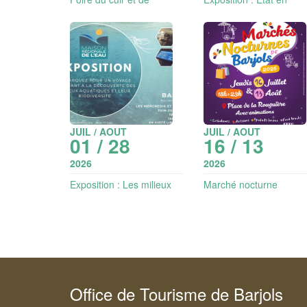
l'artisanat
délitement -
photographies
JUIL / AOUT
JUIL / AOUT
01 / 28
16 / 13
2026
2026
Exposition : Les milieux
Marché nocturne
aquatiques et leur
biodiversité
Office de Tourisme de Barjols