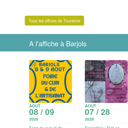
Tous les offices de Tourisme
A l'affiche à Barjols
AOUT
AOUT
08 / 09
07 / 28
2026
2026
Foire du cuir et de
Exposition : Etat en