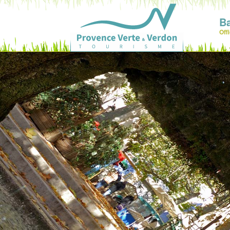
Ba
Off