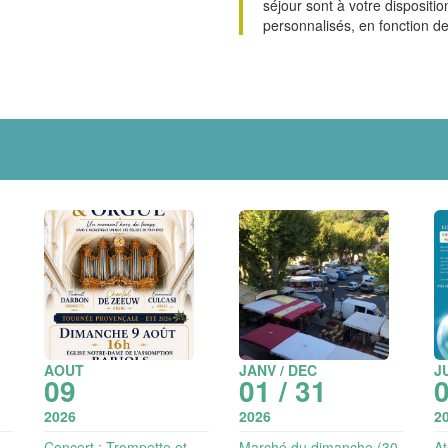
séjour sont à votre dispositi
personnalisés, en fonction de
AOUT
JANV / DEC
J
09
01 / 31
0
2026
2026
2
Concert : Trompette et
Marché du dimanche (30
At