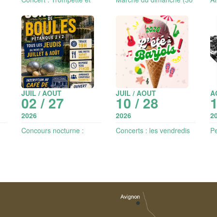
Orgue - musique
exposants)
se
classique
JUIL / AOUT
JUIL / AOUT
A
02 / 27
10 / 28
1
2026
2026
2
Concours nocturne :
Concerts : les vendredis
Pe
Pétanque 2x2 choisis
de l'été
: 
at