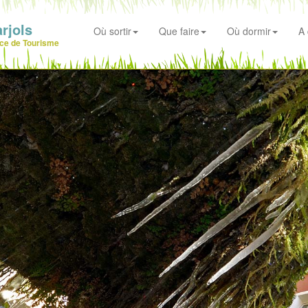
rjols
Où sortir
Que faire
Où dormir
A 
ice de Tourisme