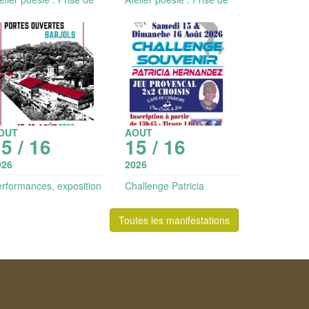
ns pour tous (adultes)
sens intergénération (dès
8 ans)
OUT
AOUT
5 / 16
15 / 16
026
2026
rformances, exposition
Challenge Patricia
Portes ouvertes des
Hernandez : jeu
eliers d'artistes
provençal 2x2 choisis
Toutes les manifestations