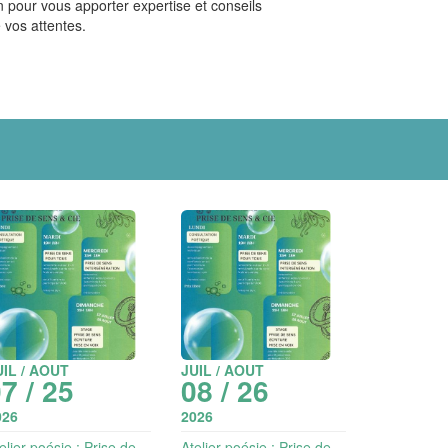
on pour vous apporter expertise et conseils
 vos attentes.
UIL / AOUT
JUIL / AOUT
7 / 25
08 / 26
026
2026
elier poésie : Prise de
Atelier poésie : Prise de