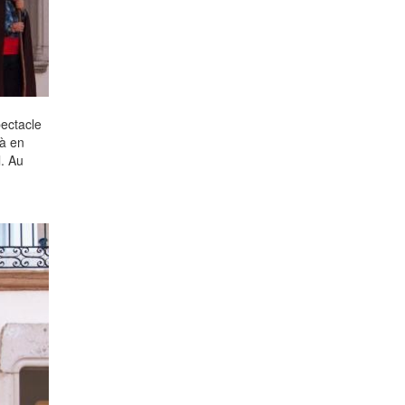
ectacle
jà en
l. Au