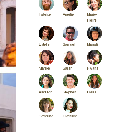
Fabrice
Amélie
Marie-
Pierre
Estelle
Samuel
Magali
Marion
Sarah
Rwana
Allysson
Stephen
Laura
Séverine
Clothilde