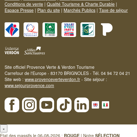
Conditions de vente
|
Qualité Tourisme & Charte Durable
|
Espace Presse
|
Plan du site
|
Marchés Publics
|
Taxe de séjour
Site officiel Provence Verte & Verdon Tourisme
Carrefour de l'Europe - 83170 BRIGNOLES - Tél. 04 94 72 04 21
Site web :
www.provenceverteverdon.fr
- Site séjour :
www.sejourprovence.com
×
Etat des massifs le 06-08-2026 :
ROUGE
| Notre
SÉLECTION